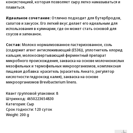
консистенцией, которая позволяет сыру легко намазываться и
плавиться.
Идеальное сочетание:
Отлично подходит для бутербродов,
салатов и закусок. Его легкий вкус делает его идеальным для
использования в кулинарии, где он может стать основой для
соусов и запеканок.
Состав:
Молоко нормализованное пастеризованное, соль
(содержит агент антислеживающий (Е536)), уплотнитель хлорид
кальция, молокосвертывающий ферментный препарат
микробного происхождения, закваска на основе молочнокислых
мезофильных и термофильных микроорганизмов, комплексная
пищевая добавка: краситель (краситель Аннато, регулятор
кислотности гидроксид калия), закваска на основе
микроорганизмов Brevibacterium linens.
Квант групповой упаковки: 8
Штрихкод: 4650223654830
Категория: Сыр
Срок годности: 120 суток
Weight: 200 g