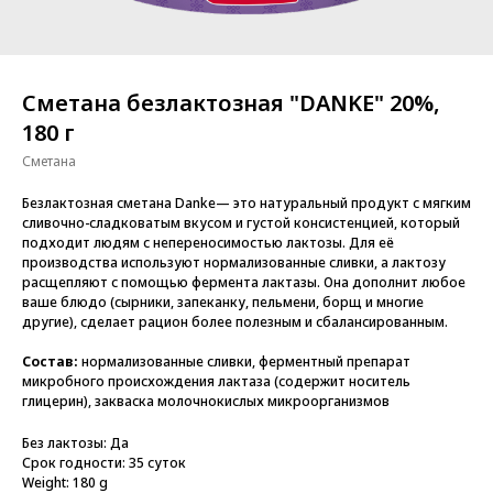
Сметана безлактозная "DANKE" 20%,
180 г
Сметана
Безлактозная сметана Danke— это натуральный продукт с мягким
сливочно-сладковатым вкусом и густой консистенцией, который
подходит людям с непереносимостью лактозы. Для её
производства используют нормализованные сливки, а лактозу
расщепляют с помощью фермента лактазы. Она дополнит любое
ваше блюдо (сырники, запеканку, пельмени, борщ и многие
другие), сделает рацион более полезным и сбалансированным.
Состав:
нормализованные сливки, ферментный препарат
микробного происхождения лактаза (содержит носитель
глицерин), закваска молочнокислых микроорганизмов
Без лактозы: Да
Срок годности: 35 суток
Weight: 180 g