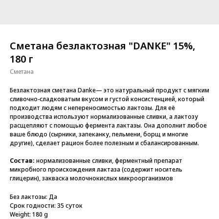
Сметана безлактозная "DANKE" 15%,
180 г
Сметана
Безлактозная сметана Danke— это натуральный продукт с мягким
сливочно-сладковатым вкусом и густой консистенцией, который
подходит людям с непереносимостью лактозы. Для её
производства используют нормализованные сливки, а лактозу
расщепляют с помощью фермента лактазы. Она дополнит любое
ваше блюдо (сырники, запеканку, пельмени, борщ и многие
другие), сделает рацион более полезным и сбалансированным.
Состав:
нормализованные сливки, ферментный препарат
микробного происхождения лактаза (содержит носитель
глицерин), закваска молочнокислых микроорганизмов
Без лактозы: Да
Срок годности: 35 суток
Weight: 180 g