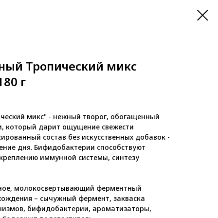
ный Тропический микс
80 г
ческий микс" - нежный творог, обогащенный
, который дарит ощущение свежести
сированный состав без искусственных добавок -
чение дня. Бифидобактерии способствуют
креплению иммунной системы, синтезу
ное, молокосвертывающий ферментный
хождения – сычужный фермент, закваска
измов, бифидобактерии, ароматизаторы,