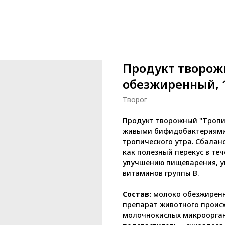
Продукт творож
обезжиренный, 1
Творог
Продукт творожный "Тропи
живыми бифидобактериями
тропического утра. Сбалан
как полезный перекус в те
улучшению пищеварения, у
витаминов группы В.
Состав:
молоко обезжирен
препарат животного проис
молочнокислых микроорган