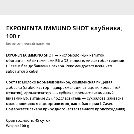
EXPONENTA IMMUNO SHOT клубника,
100 г
Кисломолочный напиток
EXPONENTA IMMUNO SHOT — кисломолочный напиток,
обогащенный витаминами B6 и D3, полезными лактобактериями
L.Casei и без добавления сахара. Рекомендуется всем, кто
заботится о себе!
Состав:
молоко нормализованное, комплексная пищевая
добавка (стабилизатор – дикрахмаладипат ацетилированный,
желатин), ароматизатор — клубника, премикс витаминный
(витамин B6, витамин D3), подсластитель — сукралоза, закваска
молочнокислых микроорганизмов, лактобактерии L.Сasei.
Содержатся сахара природного (естественного происхождения).
Срок годности: 45 суток
Weight: 100 g