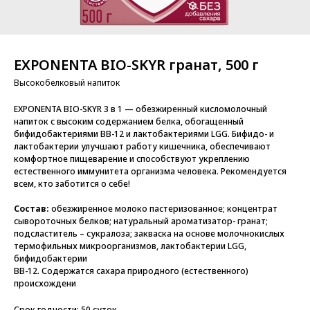
EXPONENTA BIO-SKYR гранат, 500 г
Высокобелковый напиток
EXPONENTA BIO-SKYR 3 в 1 — обезжиренный кисломолочный
напиток с высоким содержанием белка, обогащенный
бифидобактериями BB-12 и лактобактериями LGG. Бифидо- и
лактобактерии улучшают работу кишечника, обеспечивают
комфортное пищеварение и способствуют укреплению
естественного иммунитета организма человека. Рекомендуется
всем, кто заботится о себе!
Состав:
обезжиренное молоко пастеризованное; концентрат
сывороточных белков; натуральный ароматизатор- гранат;
подсластитель – сукралоза; закваска на основе молочнокислых
термофильных микроорганизмов, лактобактерии LGG,
бифидобактерии
BB-12. Содержатся сахара природного (естественного)
происхождени
Срок годности: 50 суток