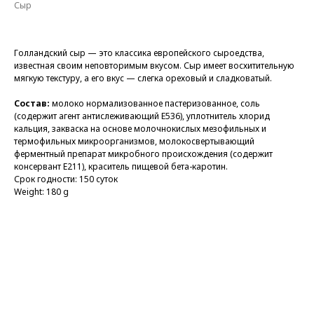
Сыр
Голландский сыр — это классика европейского сыроедства,
известная своим неповторимым вкусом. Сыр имеет восхитительную
мягкую текстуру, а его вкус — слегка ореховый и сладковатый.
Состав:
молоко нормализованное пастеризованное, соль
(содержит агент антислеживающий Е536), уплотнитель хлорид
кальция, закваска на основе молочнокислых мезофильных и
термофильных микроорганизмов, молокосвертывающий
ферментный препарат микробного происхождения (содержит
консервант Е211), краситель пищевой бета-каротин.
Срок годности: 150 суток
Weight: 180 g