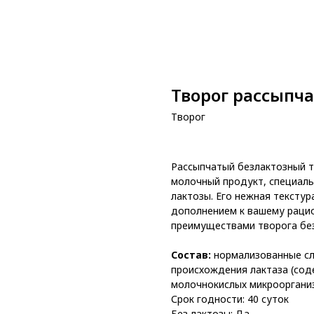
Творог рассыпча
Творог
Рассыпчатый безлактозный т
молочный продукт, специал
лактозы. Его нежная текстур
дополнением к вашему рацио
преимуществами творога без
Состав:
нормализованные сл
происхождения лактаза (соде
молочнокислых микрооргани
Срок годности: 40 суток
Без лактозы: Да