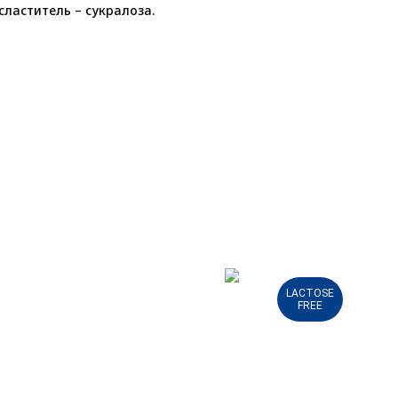
сластитель – сукралоза.
LACTOSE
FREE