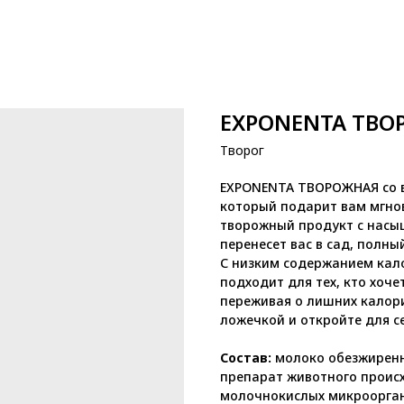
EXPONENTA ТВОР
Творог
EXPONENTA ТВОРОЖНАЯ со в
который подарит вам мгно
творожный продукт с насы
перенесет вас в сад, полны
С низким содержанием ка
подходит для тех, кто хоче
переживая о лишних калори
ложечкой и откройте для с
Состав:
молоко обезжирен
препарат животного проис
молочнокислых микроорган