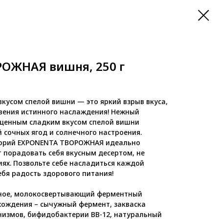
ОЖНАЯ вишня, 250 г
кусом спелой вишни — это яркий взрыв вкуса,
вения истинного наслаждения! Нежный
щенным сладким вкусом спелой вишни
й сочных ягод и солнечного настроения.
лорий EXPONENTA ТВОРОЖНАЯ идеально
т порадовать себя вкусным десертом, не
ях. Позвольте себе насладиться каждой
ебя радость здорового питания!
ное, молокосвертывающий ферментный
хождения – сычужный фермент, закваска
измов, бифидобактерии ВВ-12, натуральный